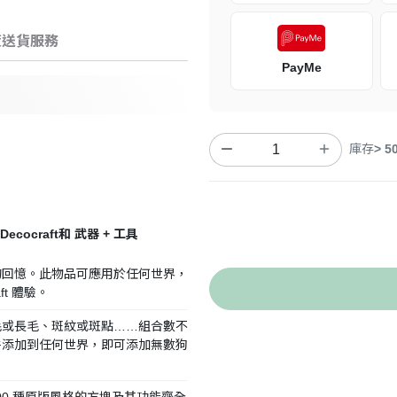
策
送貨服務
PayMe
庫存
> 5
craft和 武器 + 工具
的回憶。此物品可應用於任何世界，
t 體驗。
毛或長毛、斑紋或斑點……組合數不
件添加到任何世界，即可添加無數狗
00 種原版風格的方塊及其功能齊全