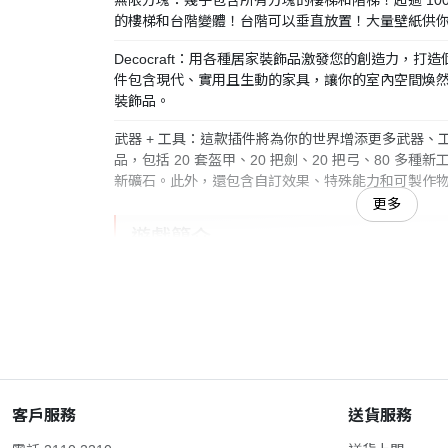
的樓梯和台階變體！台階可以垂直放置！大量壁紙供
Decocraft：用各種居家裝飾品激發您的創造力，
件包含現代、實用且生動的家具，讓你的室內空間煥然一
裝飾品。
武器 + 工具：這款插件將為你的世界增添更多武器、工
品，包括 20 套盔甲、20 把劍、20 把弓、80 多種
新礦石。此外，還包含自訂效果、特殊能力和可製作
更多
遊戲簡介
推出日期：2026年3月31日
遊戲類型：動作與冒險
遊戲人數：1人(或多人)
遊戲介紹
客戶服務
送貨服務