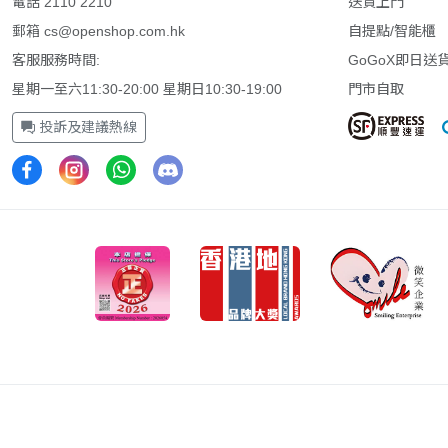
電話 2110 2210
送貨上門
郵箱
cs@openshop.com.hk
自提點/智能櫃
客服服務時間:
GoGoX即日送
星期一至六11:30-20:00 星期日10:30-19:00
門市自取
投訴及建議熱線
Minecraft是一款積木建築和冒險遊戲。在創作模
切，或者在生存模式中進行探險，在神秘世界中冒險
是要隱藏怪物還是製作工具，盔甲或武器來戰鬥？無
中與朋友分享冒險。
探索隨機產生的世界，建造各種令人讚嘆的事物，從
現。