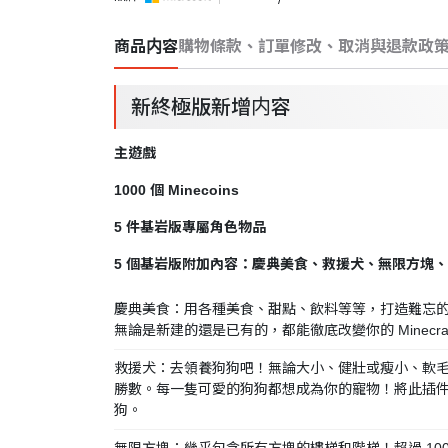
商品内容
購物條款、訂單修改、取消與退款政
新終極版新增内容
主遊戲
1000 個 Minecoins
5 件基岩版專屬角色物品
5 個基岩版附加內容：慶典美食、救援犬、無限方塊、Deco
慶典美食：用各種美食、甜點、飲料等等，打造難忘
無論是新建的還是已有的，都能徹底改變你的 Minecraf
救援犬：去領養狗狗吧！無論大小、健壯或瘦小、軟
勝數。每一隻可愛的狗狗都想成為你的寵物！將此插
狗。
無限方塊：幾乎包含所有方塊的樓梯和階梯！超過 10