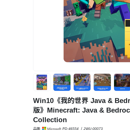
Win10《我的世界 Java & Bedro
版》Minecraft: Java & Bedrock
Collection
品牌:
PD-46554
2WU-00073