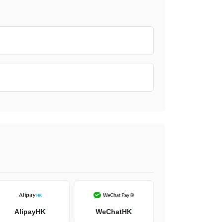
AlipayHK
WeChatHK