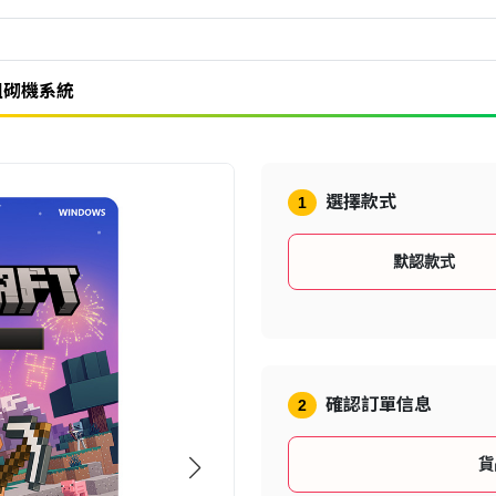
組砌機系統
選擇款式
1
默認款式
確認訂單信息
2
貨