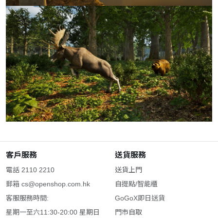
客戶服務
送貨服務
電話 2110 2210
送貨上門
郵箱
cs@openshop.com.hk
自提點/智能櫃
客服服務時間:
GoGoX即日送貨
星期一至六11:30-20:00 星期日
門市自取