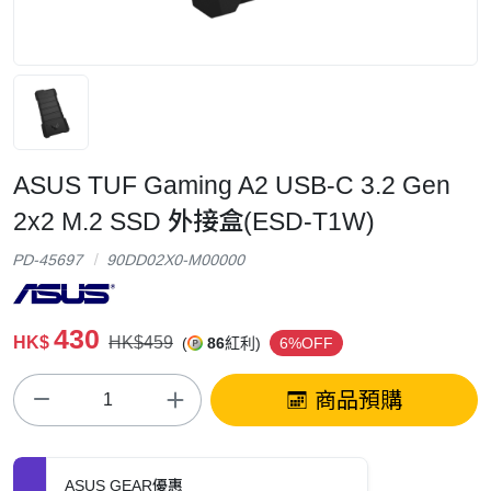
ASUS TUF Gaming A2 USB-C 3.2 Gen
2x2 M.2 SSD 外接盒(ESD-T1W)
PD-45697
90DD02X0-M00000
430
HK$
HK$459
(
86
紅利)
6%OFF
商品預購
ASUS GEAR優惠