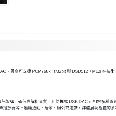
艦 DAC，最高可支援 PCM768kHz/32bit 與 DSD512。M
i 音訊架構，確保高解析音質。此便攜式 USB DAC 可相容多種系統，包
樂播放器等。無論通勤、居家、辦公或遊戲，都能展現極佳的多