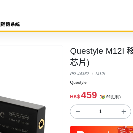
組砌機系統
Questyle M1
芯片)
PD-44362
M12I
Questyle
459
HK$
(
91
紅利)