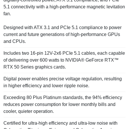
5.1 connectivity with a high-performance magnetic levitation
fan.
Designed with ATX 3.1 and PCIe 5.1 compliance to power
current and future generations of high-performance GPUs
and CPUs.
Includes two 16-pin 12V-2x6 PCIe 5.1 cables, each capable
of delivering over 600 watts to NVIDIA® GeForce RTX™
RTX 50 Series graphics cards.
Digital power enables precise voltage regulation, resulting
in higher efficiency and lower ripple noise.
Exceeding 80 Plus Platinum standards, the 94% efficiency
reduces power consumption for lower monthly bills and
cooler, quieter operation.
Certified for ultra-high efficiency and ultra-low noise with