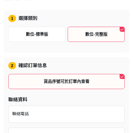
完整版特典
選擇類別
1
完整版內容：
數位-標準版
數位-完整版
《FINAL FANTASY XVI》遊戲本篇
第一波下載內容「Echoes of the Fallen《天空殘響》」
第二波下載內容「The Rising Tide《滄海慟哭》」
確認訂單信息
2
武器「毀滅劍」
貨品序號可於訂單內查看
武器「無鋒劍柯塔納」
重要物品「樂譜《Away (1987)》」
聯絡資料
重要物品「樂譜《Torn from the Heavens》」
聯絡電話
重要物品「樂譜《Through the Maelstrom》」