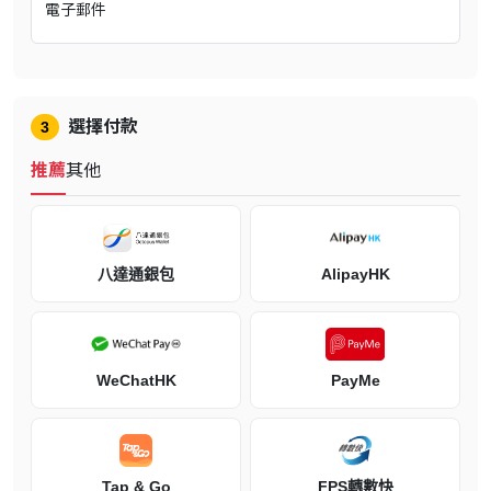
遊戲介紹
電子郵件
選擇付款
3
推薦
其他
八達通銀包
AlipayHK
這是傳奇角色扮演遊戲系列《FINAL FANTASY》的第16部獨立作
品，標誌著系列向更黑暗的主題轉變。這個複雜的故事講述的是復
仇、權力鬥爭和不可避免的悲劇。
WeChatHK
PayMe
《FINAL FANTASY XVI》重新設計了系列遊戲的經典召喚獸，稱為
英魂。這些致命生物寄宿於顯化者體內，顯化者不分男女，在出生時
就繼承了牠們巨大的力量，無論顯化者願意與否。
在Valisthea，英魂是最強大的存在。Valisthea這片土地上，有六個強
Tap & Go
FPS轉數快