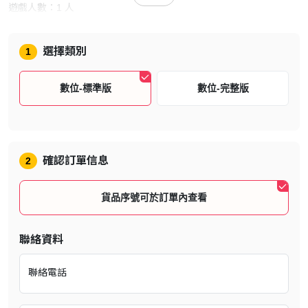
遊戲人數：1 人
遊戲介紹
選擇類別
1
數位-標準版
數位-完整版
確認訂單信息
2
貨品序號可於訂單內查看
這是傳奇角色扮演遊戲系列《FINAL FANTASY》的第16部獨立作
聯絡資料
品，標誌著系列向更黑暗的主題轉變。這個複雜的故事講述的是復
仇、權力鬥爭和不可避免的悲劇。
聯絡電話
《FINAL FANTASY XVI》重新設計了系列遊戲的經典召喚獸，稱為
英魂。這些致命生物寄宿於顯化者體內，顯化者不分男女，在出生時