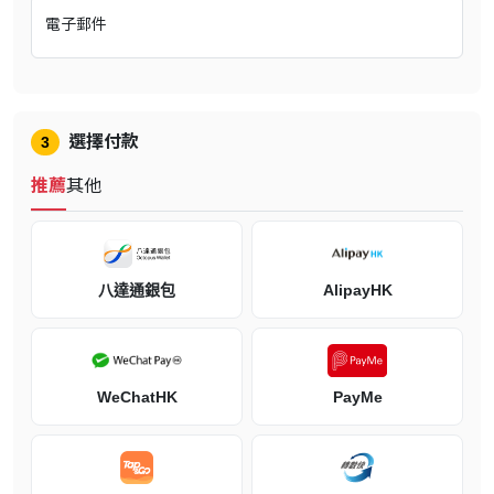
就繼承了牠們巨大的力量，無論顯化者願意與否。
電子郵件
在Valisthea，英魂是最強大的存在。Valisthea這片土地上，有六個強
國憑藉原晶之力崛起。水晶如山般高聳，其乙太為魔法師提供力量，
使六國多年來一直繁榮昌盛。 但如今， 一場神秘的瘟疫令他們不穩
的聯盟岌岌可危。
選擇付款
3
在這款由《FINAL FANTASY》人馬打造的史詩動作角色扮演遊戲中
扮演Clive Rosfield，他是Rosaria公國的第一盾衛，保護著弟弟
推薦
其他
Joshua，英魂鳳凰的顯化者。
八達通銀包
AlipayHK
WeChatHK
PayMe