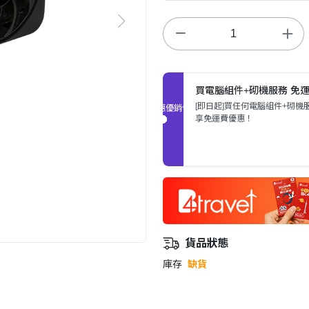
買電腦組件+砌機服務 免
[即日起]買任何電腦組件+砌機
促銷優惠
享免運費優惠！
貨品狀態
庫存
缺貨