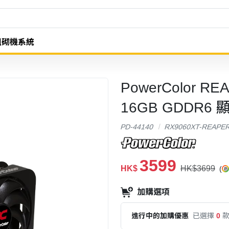
組砌機系統
PowerColor RE
16GB GDDR6
PD-44140
RX9060XT-REAPE
3599
HK$
HK$3699
(
加購選項
進行中的加購優惠
已選擇
0