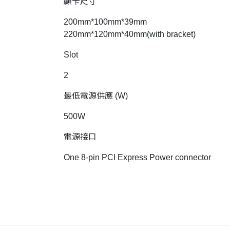
顯卡尺寸
200mm*100mm*39mm
220mm*120mm*40mm(with bracket)
Slot
2
最低電源供應 (W)
500W
電源接口
One 8-pin PCI Express Power connector