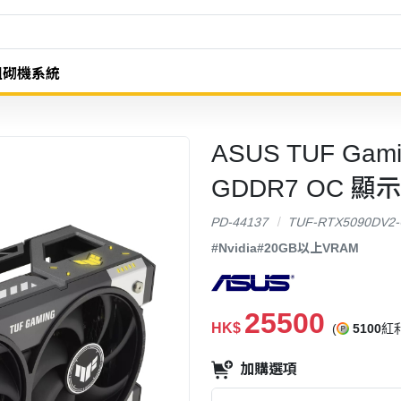
組砌機系統
ASUS TUF Gami
GDDR7 OC 顯
PD-44137
TUF-RTX5090DV2
#Nvidia
#20GB以上VRAM
25500
HK$
(
5100
紅利
加購選項