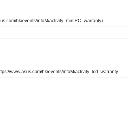
sus.com/hk/events/infoM/activity_miniPC_warranty
)
ttps://www.asus.com/hk/events/infoM/activity_lcd_warranty_