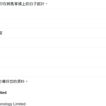
印在銷售單據上的日子起計。
室
務必備份您的資料。
ted
ogy Limited