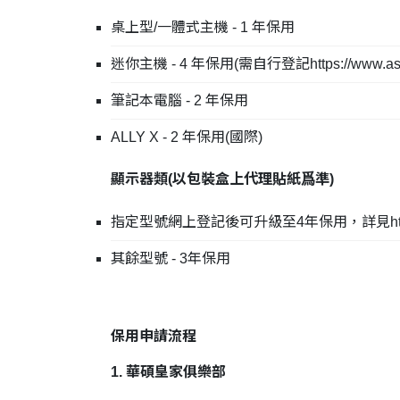
桌上型/一體式主機 - 1 年保用
迷你主機 - 4 年保用(需自行登記
https://www.a
筆記本電腦 - 2 年保用
ALLY X - 2 年保用(國際)
顯示器類(
以包裝盒上代理貼紙爲準
)
指定型號網上登記後可升級至4年保用，詳見
h
其餘型號 - 3年保用
保用申請流程
1. 華碩皇家俱樂部