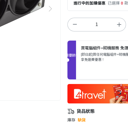
進行中的加購優惠
已選擇
0
買電腦組件+砌機服務 免
[即日起]買任何電腦組件+砌機
促銷優惠
享免運費優惠！
貨品狀態
庫存
缺貨