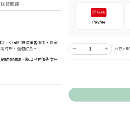
策
送貨服務
PayMe
到貨、公司計算建議售價後，買家
取消訂單、退還訂金。
庫存
> 5
若遇數量短缺，將以已付優先次序