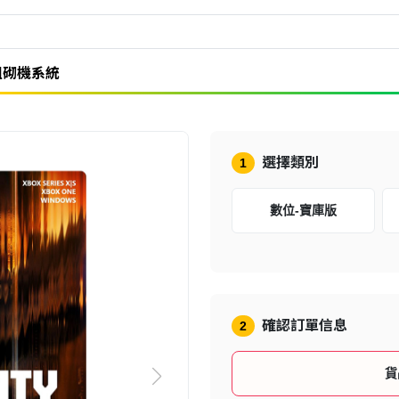
組砌機系統
選擇類別
1
數位-寶庫版
確認訂單信息
2
貨