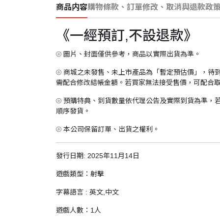
商品内容
購物條款、訂單修改、取消與退款政
《一經預訂,不設退款》
⦾ 圖片、封面僅供參考，商品以實際出貨為準。
⦾ 商城之未發售、未上市產品為「暫定預估價」，待
需配合修改結帳金額。若買家無法接受售價，可配合
⦾ 預購特典、到貨數量依代理公告及實際到貨為準，
順序發貨。
⦾ 本公司保留訂單、出貨之權利。
發行日期: 2025年11月14日
遊戲類型：射擊
字幕語言 : 英文,中文
遊戲人數：1人