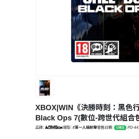
XBOX|WIN《決勝時刻：黑色行動7》
Black Ops 7(數位-跨世代組合
品牌:
類型:
#第一人稱射擊
發售日期:
PD-44
已推出