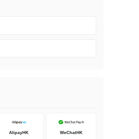
AlipayHK
WeChatHK