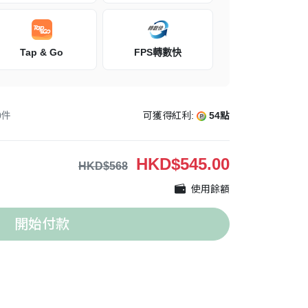
Tap & Go
FPS轉數快
0
件
可獲得紅利:
54點
HKD
$545.00
HKD$568
使用餘額
開始付款