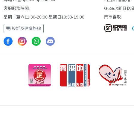
客服服務時間:
GoGoX即日送
星期一至六11:30-20:00 星期日10:30-19:00
門市自取
迎接瘋狂吧
投訴及建議熱線
在《Call of Duty®: Black Ops 7》中，Treyarch 
具顛覆性的 Black Ops 體驗。時間來到 2035 年，世
2》和《Black Ops 6》活動之後，全球陷入暴力衝突
Mason 領導的黑色行動小隊將運用最尖端的科技，
型敵人。