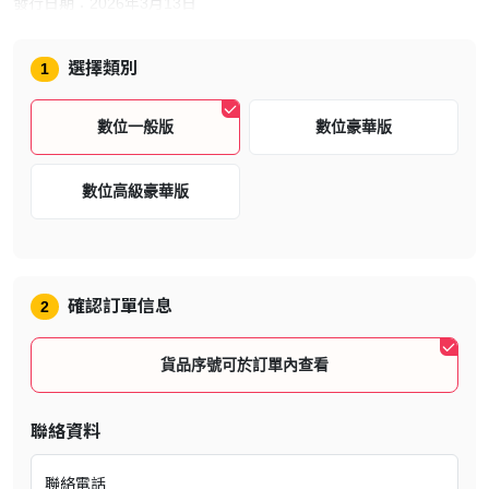
發行日期：2026年3月13日
遊戲類型：角色扮演
選擇類別
1
語言：繁體中文、簡體中文、英文 、日文
遊戲人數：1人
數位一般版
數位豪華版
存檔聯動特典
數位高級豪華版
如在遊玩本作的主機上保存了指定「MONSTER HUNTER」系列遊
戲的存檔，將可在啟動本作時收到能夠改變主角外觀的「外觀裝
備」。
確認訂單信息
2
貨品序號可於訂單內查看
聯絡資料
聯絡電話