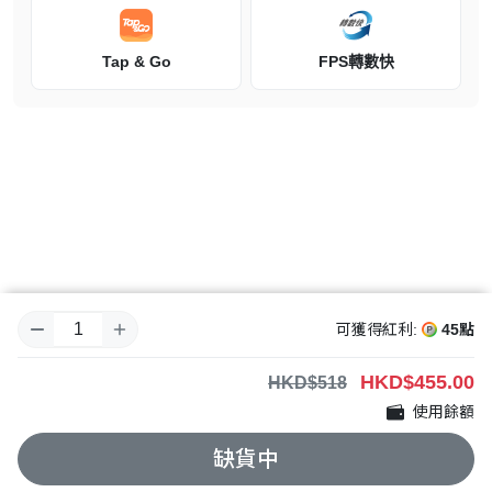
掘出來的蛋中孵化出來。
Tap & Go
FPS轉數快
雖然這看起來像是一絲希望，但是火龍的誕生很快就讓人們從希望陷
入絕望。
誕生的雙生火龍。
是200年前內戰期間被視為不祥象徵的蒼鱗雙生龍。
隨著環境的惡化，魔物瀕臨滅絕。令兩國再次爆發戰火的不祥陰影再
次出現。兩個國家，以及雙生的火龍。
與火龍結下羈絆的騎士，將在命運的洪流中掌握怎樣的真相？
可獲得紅利:
45點
HKD
$455.00
HKD$518
使用餘額
缺貨中