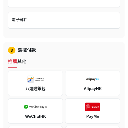
電子郵件
遊戲介紹
選擇付款
3
推薦
其他
八達通銀包
AlipayHK
孿生火龍的誕生，命運於此刻交織。
WeChatHK
PayMe
亞茲萊爾和彼里昂兩個國家正走向滅亡。
就在他們瀕臨滅亡之際，一隻原本被認為已經滅絕的火龍從一枚被挖