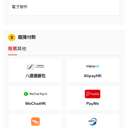
予生者恐懼。給屍者安魂。
電子郵件
《Resident Evil Requiem》標誌著「Resident Evil」系列和生存恐怖
遊戲的新紀元即將開始。
「Requiem」（安魂曲）將會為玩家帶來令人窒息的緊張感、渾身顫
抖的恐懼，以及戰勝死亡的爽快感，撼動玩家的精神深處。
選擇付款
3
隨著開發技術的進步，配合上遊戲創作者的多年經驗，將為遊戲角色
推薦
其他
注入更豐富的情感，為故事和遊玩體驗帶來前所未有的沉浸感。
八達通銀包
AlipayHK
WeChatHK
PayMe