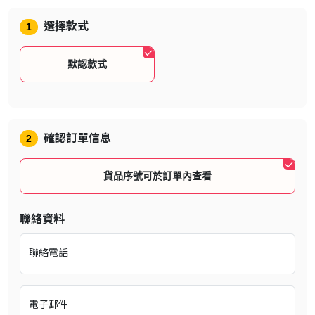
發行日期：2025年10月30日
選擇款式
1
遊戲類型：射擊、生存、動作
語言：繁體中文、簡體中文、英文 、日文
默認款式
遊戲人數：多人
遊戲介紹
確認訂單信息
2
貨品序號可於訂單內查看
聯絡資料
聯絡電話
電子郵件
搜刮、生存、茁壯成長