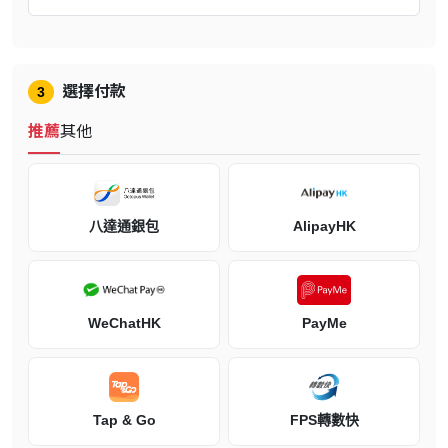
在《ARC Raiders》中，遊戲將在受致命機器統治的地面區域，以及
生氣蓬勃的地下社會「斯佩蘭薩」之間進行。您可以在自己的工坊中
安全地製作、維修並升級裝備，然後勇闖頂層，在滿目瘡痍卻也美麗
選擇付款
3
無比的世界中搜刮遺留下來的資源。您可單人獨自遊玩或組成最多三
人的隊伍，面對ARC機器不曾休止的威脅，以及其他倖存者難以預測
推薦
其他
的選擇，並想辦法生存下來。最終，只有您能決定自己將成為什麼樣
的掠手，以及您能走得多遠。
探索身臨其境的世界
八達通銀包
AlipayHK
遊戲發售時，玩家可探索四張不同的地圖，隨著地下社會持續發展擴
張，也將揭露更多地圖。每個目的地都承載了世界經歷兩次嚴重破壞
打擊的歷史，留下或新或舊的衝突痕跡。在慢慢被自然綠意重新佔領
的遺跡中尋找珍貴的搜刮品，並一步步拼湊出歷史。不斷變化的地圖
條件讓每一輪都獨一無二，各種不同天氣、敵人和機器都增加了過程
WeChatHK
PayMe
的不可預測性與危險。
佔為己有
在這個強調無畏行動和冒險血性的社會，是否要把物品佔為己有，一
Tap & Go
FPS轉數快
切都由身為掠手的您決定。取得的搜刮品可以賣掉換錢或用來製作成