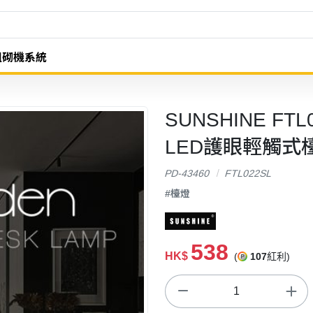
組砌機系統
SUNSHINE FTL0
LED護眼輕觸式檯
PD-43460
FTL022SL
#檯燈
538
HK$
(
107
紅利)