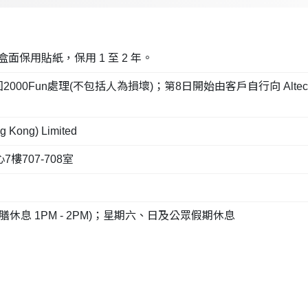
面保用貼紙，保用 1 至 2 年。
處理(不包括人為損壞)；第8日開始由客戶自行向 Altech Computer 
 Kong) Limited
707-708室
(午膳休息 1PM - 2PM)；星期六、日及公眾假期休息