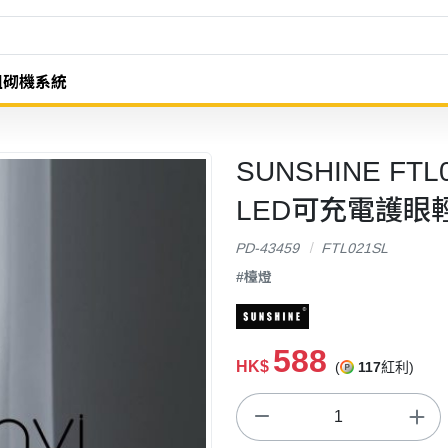
組砌機系統
SUNSHINE FTL0
LED可充電護眼
PD-43459
FTL021SL
#檯燈
588
HK$
(
117
紅利)