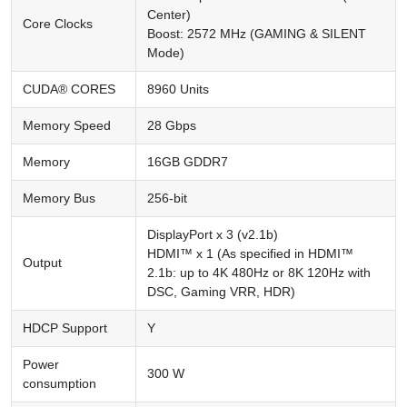
Center)
Core Clocks
Boost: 2572 MHz (GAMING & SILENT
Mode)
CUDA® CORES
8960 Units
Memory Speed
28 Gbps
Memory
16GB GDDR7
Memory Bus
256-bit
DisplayPort x 3 (v2.1b)
HDMI™ x 1 (As specified in HDMI™
Output
2.1b: up to 4K 480Hz or 8K 120Hz with
DSC, Gaming VRR, HDR)
HDCP Support
Y
Power
300 W
consumption