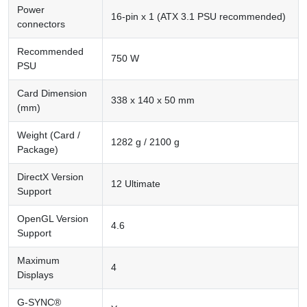
Power
16-pin x 1 (ATX 3.1 PSU recommended)
connectors
Recommended
750 W
PSU
Card Dimension
338 x 140 x 50 mm
(mm)
Weight (Card /
1282 g / 2100 g
Package)
DirectX Version
12 Ultimate
Support
OpenGL Version
4.6
Support
Maximum
4
Displays
G-SYNC®