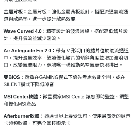
金屬背板：
金屬背板：強化金屬背板設計，搭配流通氣流通
道與散熱墊，進一步提升散熱效能
Wave Curved 4.0：
精密設計的波浪邊緣，搭配高低鰭片設
計，提升氣流並減少湍流。
Air Antegrade Fin 2.0：
帶有 V 形切口的鰭片位於氣流通道
中，提升流量效率。通過優化鰭片的傾斜角度並增加波浪切
口，改變氣流阻力，像噴嘴一樣推動熱空氣更快地排出。
雙BIOS：
選擇在GAMING模式下優先考慮效能全開，或在
SILENT模式下降低噪音
MSI Center軟體：
微星獨家MSI Center讓您即時監控、調整
和優化MSI產品
Afterburner軟體：
透過世界上最受認可、使用最廣泛的顯示
卡超頻軟體，可完全掌控顯示卡