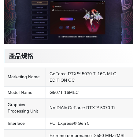
產品規格
GeForce RTX™ 5070 Ti 16G MLG
Marketing Name
EDITION OC
Model Name
G507T-16MEC
Graphics
NVIDIA® GeForce RTX™ 5070 Ti
Processing Unit
Interface
PCI Express® Gen 5
Extreme performance: 2580 MHz (MSI