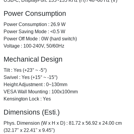
USB-C, DisplayPort: 135~135 KHz (H) / 48~60 Hz (V)
Power Consumption
Power Consumption : 26.9 W
Power Saving Mode : <0.5 W
Power Off Mode : 0W (hard switch)
Voltage : 100-240V, 50/60Hz
Mechanical Design
Tilt : Yes (+23° ~ -5°)
Swivel : Yes (+15° ~ -15°)
Height Adjustment : 0~130mm
VESA Wall Mounting : 100x100mm
Kensington Lock : Yes
Dimensions (Esti.)
Phys. Dimension (W x H x D) : 81.72 x 56.92 x 24.00 cm
(32.17" x 22.41" x 9.45")