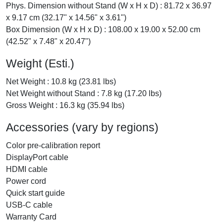
Phys. Dimension without Stand (W x H x D) : 81.72 x 36.97
x 9.17 cm (32.17" x 14.56" x 3.61")
Box Dimension (W x H x D) : 108.00 x 19.00 x 52.00 cm
(42.52" x 7.48" x 20.47")
Weight (Esti.)
Net Weight : 10.8 kg (23.81 lbs)
Net Weight without Stand : 7.8 kg (17.20 lbs)
Gross Weight : 16.3 kg (35.94 lbs)
Accessories (vary by regions)
Color pre-calibration report
DisplayPort cable
HDMI cable
Power cord
Quick start guide
USB-C cable
Warranty Card