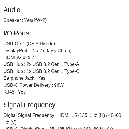
Audio
Speaker : Yes(2Wx2)
I/O Ports
USB-C x 1 (DP Alt Mode)
DisplayPort 1.4 x 2 (Daisy Chain)
HDMI(v2.0) x 2
USB Hub : 2x USB 3.2 Gen 1 Type-A
USB Hub : 1x USB 3.2 Gen 1 Type-C
Earphone Jack : Yes
USB-C Power Delivery : 96W
RJ45 : Yes
Signal Frequency
Digital Signal Frequency : HDMI: 15~135 KHz (H) / 48~60
Hz (V)