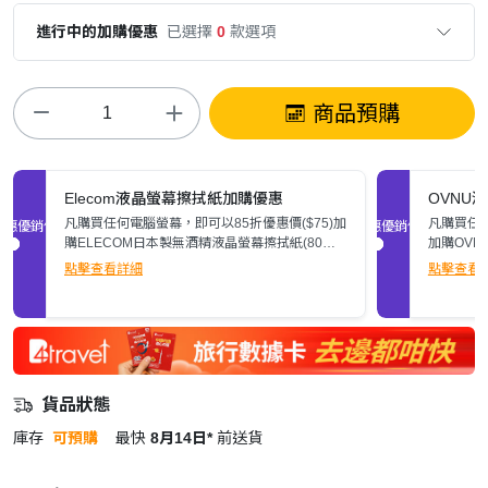
進行中的加購優惠
已選擇
0
款選項
商品預購
Elecom液晶螢幕擦拭紙加購優惠
OVNU
凡購買任何電腦螢幕，即可以85折優惠價($75)加
凡購買任何
促銷優惠
促銷優惠
購ELECOM日本製無酒精液晶螢幕擦拭紙(80
加購OVN
張)。
點擊查看詳細
點擊查看
貨品狀態
庫存
可預購
最快
8月14日*
前送貨