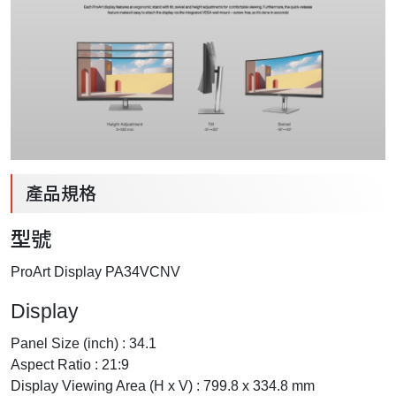
產品規格
型號
ProArt Display PA34VCNV
Display
Panel Size (inch) : 34.1
Aspect Ratio : 21:9
Display Viewing Area (H x V) : 799.8 x 334.8 mm