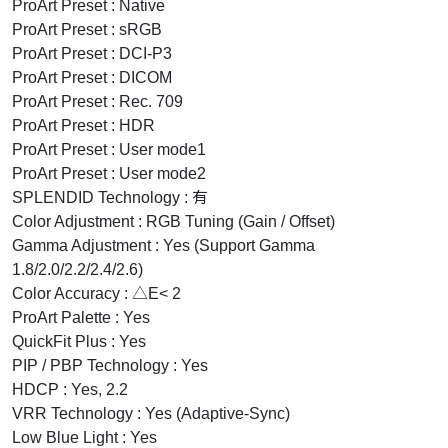
ProArt Preset : Native
ProArt Preset : sRGB
ProArt Preset : DCI-P3
ProArt Preset : DICOM
ProArt Preset : Rec. 709
ProArt Preset : HDR
ProArt Preset : User mode1
ProArt Preset : User mode2
SPLENDID Technology : 有
Color Adjustment : RGB Tuning (Gain / Offset)
Gamma Adjustment : Yes (Support Gamma
1.8/2.0/2.2/2.4/2.6)
Color Accuracy : △E< 2
ProArt Palette : Yes
QuickFit Plus : Yes
PIP / PBP Technology : Yes
HDCP : Yes, 2.2
VRR Technology : Yes (Adaptive-Sync)
Low Blue Light : Yes