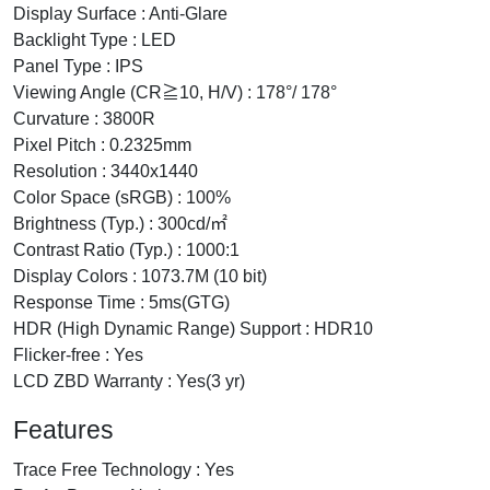
Display Surface : Anti-Glare
Backlight Type : LED
Panel Type : IPS
Viewing Angle (CR≧10, H/V) : 178°/ 178°
Curvature : 3800R
Pixel Pitch : 0.2325mm
Resolution : 3440x1440
Color Space (sRGB) : 100%
Brightness (Typ.) : 300cd/㎡
Contrast Ratio (Typ.) : 1000:1
Display Colors : 1073.7M (10 bit)
Response Time : 5ms(GTG)
HDR (High Dynamic Range) Support : HDR10
Flicker-free : Yes
LCD ZBD Warranty : Yes(3 yr)
Features
Trace Free Technology : Yes