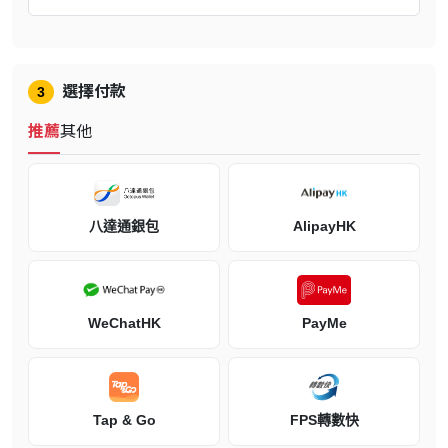
沈浸在知名作家龍騎士07（Ryukishi07）所打造的雛子世界之中。體
驗迷人的音樂，包括《Silent Hill》作曲家山岡晃的作品，以及美麗的
視覺效果，走進扣人心弦的故事中，經歷懷疑、悔恨和無可避免的選
選擇付款
3
擇。雛子會擁抱隱藏在顫慄中的美麗，或屈服於即將發生的瘋狂？
推薦
其他
探索《Silent Hill》系列的全新篇章，融合心理恐怖和縈繞心頭的日系
設定。
八達通銀包
AlipayHK
WeChatHK
PayMe
Tap & Go
FPS轉數快