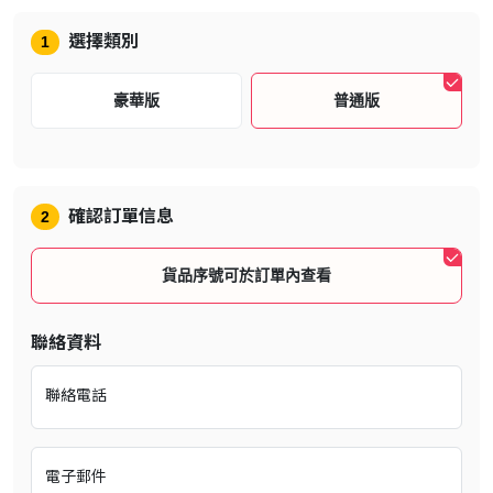
遊戲介紹
選擇類別
1
豪華版
普通版
確認訂單信息
2
貨品序號可於訂單內查看
在此心理恐怖遊戲中，發掘顫慄中的
聯絡資料
美麗。
聯絡電話
1960年代的日本，深水雛子居住的寂寥的山間小鎮「戎之丘」突然間
籠罩在濃霧之中，將她的家園變成縈繞心頭的夢魘。
隨著小鎮陷入寂靜，霧氣漸濃，雛子必須探索「戎之丘」變了樣的小
電子郵件
路、解開複雜的謎題，並面對怪異的怪物求生。