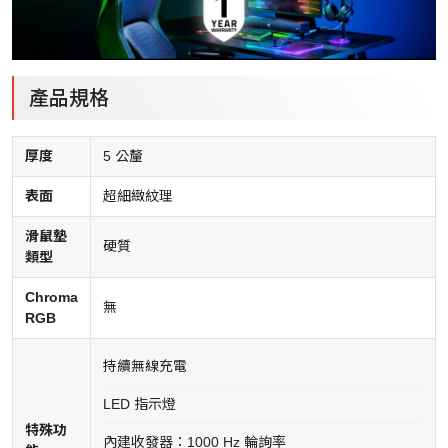
產品規格
厚度
5 公釐
表面
超細緻紋理
滑鼠墊
硬質
類型
Chroma
無
RGB
持續無線充電
LED 指示燈
特殊功
內建收發器：1000 Hz 輪詢率