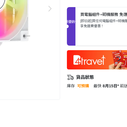
買電腦組件+砌機服務 免
[即日起]買任何電腦組件+砌機
促銷優惠
享免運費優惠！
貨品狀態
庫存
可預購
最快
8月15日*
前