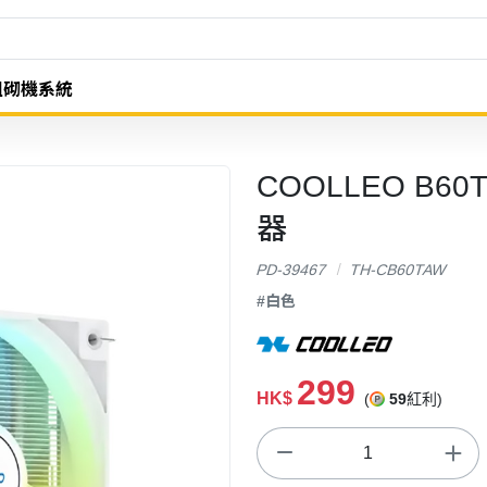
組砌機系統
COOLLEO B60
器
PD-39467
TH-CB60TAW
#白色
299
HK$
(
59
紅利)