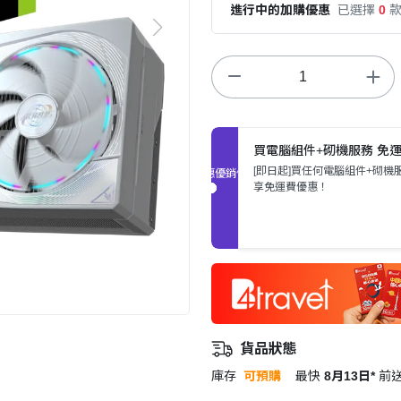
進行中的加購優惠
已選擇
0
買電腦組件+砌機服務 免
[即日起]買任何電腦組件+砌機
促銷優惠
享免運費優惠！
貨品狀態
庫存
可預購
最快
8月13日*
前