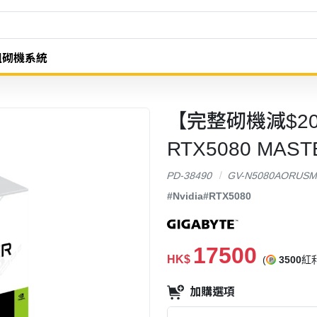
組砌機系統
【完整砌機減$200】
RTX5080 MAST
PD-38490
GV-N5080AORUSM
#Nvidia
#RTX5080
17500
HK$
(
3500
紅利
加購選項