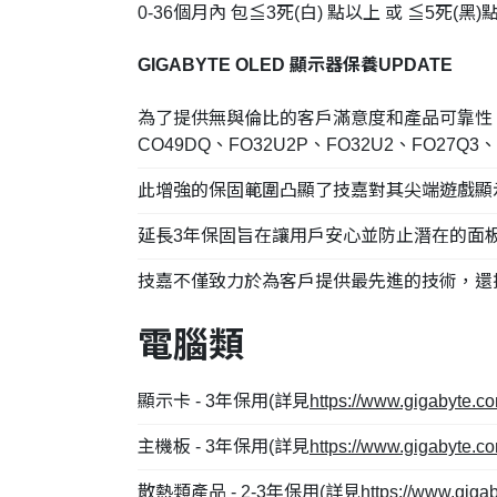
0-36個月內 包≦3死(白) 點以上 或 ≦5死(黑
GIGABYTE OLED 顯示器保養UPDATE
為了提供無與倫比的客戶滿意度和產品可靠性，
CO49DQ、FO32U2P、FO32U2、FO27Q3
此增強的保固範圍凸顯了技嘉對其尖端遊戲顯
延長3年保固旨在讓用戶安心並防止潛在的面
技嘉不僅致力於為客戶提供最先進的技術，還
電腦類
顯示卡 - 3年保用(詳見
https://www.gigabyte.c
主機板 - 3年保用(詳見
https://www.gigabyte.c
散熱類產品 - 2-3年保用(詳見
https://www.gig