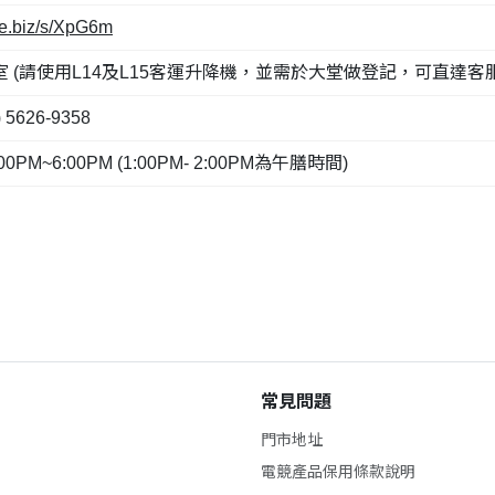
ake.biz/s/XpG6m
(請使用L14及L15客運升降機，並需於大堂做登記，可直達客服
 5626-9358
PM~6:00PM (1:00PM- 2:00PM為午膳時間)
常見問題
門市地址
電競產品保用條款說明