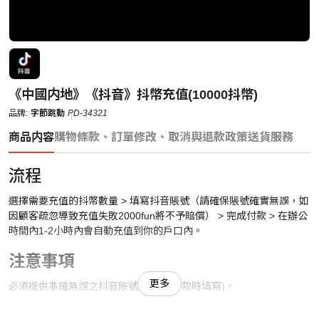
《中國内地》《抖音》抖幣充值(10000抖幣)
品牌:
字節跳動
PD-34321
商品内容
購物條款、訂單修改、取消與退款政策
送貨服務
流程
選擇需要充值的抖幣數量 > 填寫抖音賬號（請確保賬號確實無誤，如
因顧客疏忽導致充值失敗2000fun將不予賠償） > 完成付款 > 在
辦公
時間
內1-2小時內會自動充值到你的戶口內。
注意事項
更多
必須提供準確無誤之抖音賬號號碼(在付款時填寫)。
會在辦工時間內1-2小時內充值到顧客賬號內。