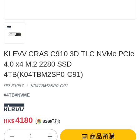
KLEVV CRAS C910 3D TLC NVMe PCIe
4.0 x4 M.2 2280 SSD
4TB(K04TBM2SP0-C91)
PD-33987
K04TBM2SP0-C91
#4TB
#NVME
4180
HK$
(
836
紅利)
商品預購