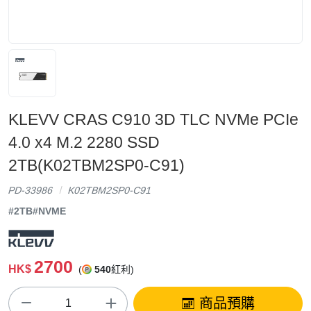
KLEVV CRAS C910 3D TLC NVMe PCIe
4.0 x4 M.2 2280 SSD
2TB(K02TBM2SP0-C91)
PD-33986
K02TBM2SP0-C91
#2TB
#NVME
2700
HK$
(
540
紅利)
商品預購