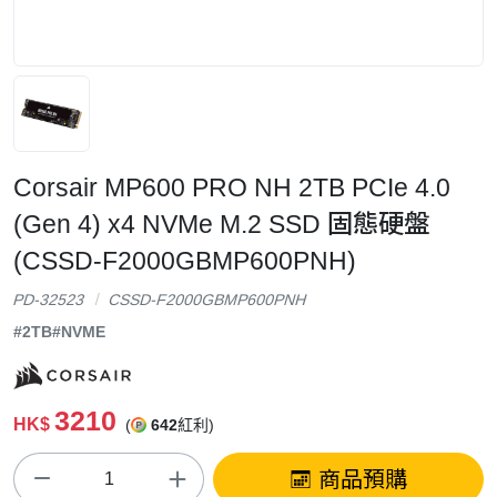
Corsair MP600 PRO NH 2TB PCIe 4.0
(Gen 4) x4 NVMe M.2 SSD 固態硬盤
(CSSD-F2000GBMP600PNH)
PD-32523
CSSD-F2000GBMP600PNH
#2TB
#NVME
3210
HK$
(
642
紅利)
商品預購