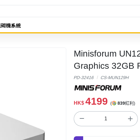
組砌機系統
Minisforum UN12
Graphics 32GB
PD-32416
CS-MUN129H
4199
HK$
(
839
紅利)