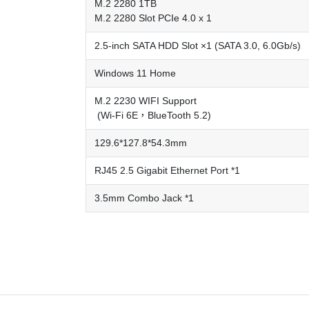
M.2 2280 1TB
M.2 2280 Slot PCIe 4.0 x 1
2.5-inch SATA HDD Slot ×1 (SATA 3.0, 6.0Gb/s)
Windows 11 Home
M.2 2230 WIFI Support
(Wi-Fi 6E，BlueTooth 5.2)
129.6*127.8*54.3mm
RJ45 2.5 Gigabit Ethernet Port *1
3.5mm Combo Jack *1