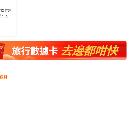
買指定迷
限，送完
送貨