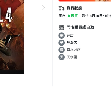
貨品狀態
庫存
有現貨
最快
8月10日*
前
門市購買或自取
網
網店
荃
荃灣店
深
深水埗店
天
天水圍