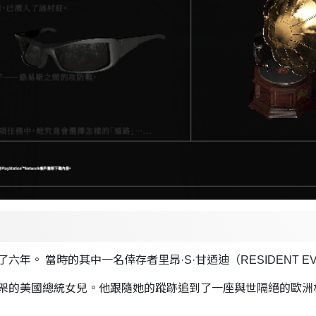
年。 當時的其中一名倖存者里昂·S·甘迺迪（RESIDENT E
架的美國總統女兒。他跟隨她的蹤跡追到了一座與世隔絕的歐洲