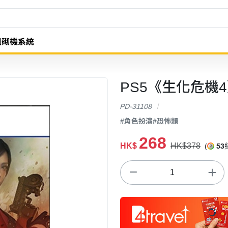
組砌機系統
PS5《生化危機4》Res
PD-31108
#角色扮演
#恐怖類
268
HK$
HK$378
(
53