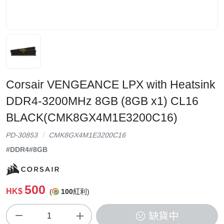
Corsair VENGEANCE LPX with Heatsink
DDR4-3200MHz 8GB (8GB x1) CL16
BLACK(CMK8GX4M1E3200C16)
PD-30853
CMK8GX4M1E3200C16
#DDR4
#8GB
500
HK$
(
100
紅利)
缺貨中