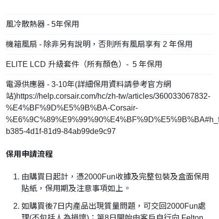
風冷散熱器 - 5年保用
機箱風扇 - 除非另有說明，否則所有風扇享有 2 年保用
ELITE LCD 升級套件（所有顏色）- 5 年保用
電源供應器 - 3-10年(詳細保用資料請參考官方網
站)https://help.corsair.com/hc/zh-tw/articles/360033067832-
%E4%BF%9D%E5%9B%BA-Corsair-
%E6%9C%89%E9%99%90%E4%BF%9D%E5%9B%BA#h_fa
b385-4d1f-81d9-84ab99de9c97
保用申請流程
由購買日起計，憑2000Fun收據及完整包裝及盒面保用
貼紙，保用期及注意事項如上。
如購買後7日内產品出現質量問題，可交回2000Fun處
理(不包括人為損壞)；第8日開始由客戶自行向 Felton