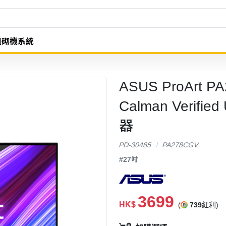
組砌機系統
ASUS ProArt P
Calman Verifi
器
PD-30485
PA278CGV
#27吋
3699
HK$
(
739
紅利)