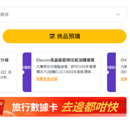
款選項
商品預購
費升級
Elecom液晶螢幕擦拭紙加購優惠
OV
凡購買任何電腦螢幕，即可以85折優惠
凡購
促銷優惠
促銷優惠
價($75)加購ELECOM日本製無酒精液
($6
月1日】活
晶螢幕擦拭紙(80張)。
潔消毒
4年保
點擊查看詳細
點擊
器，活動