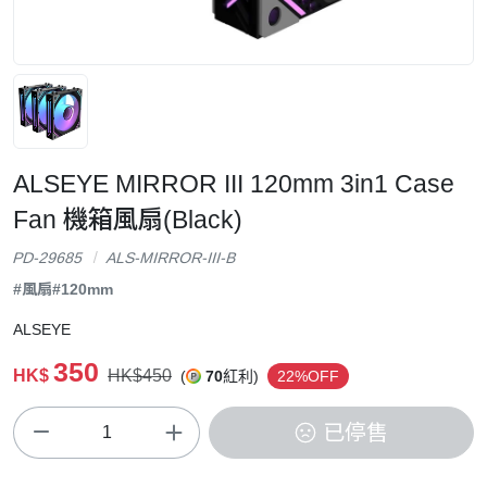
ALSEYE MIRROR III 120mm 3in1 Case
Fan 機箱風扇(Black)
PD-29685
ALS-MIRROR-III-B
#風扇
#120mm
ALSEYE
350
HK$
HK$450
(
70
紅利)
22%OFF
已停售