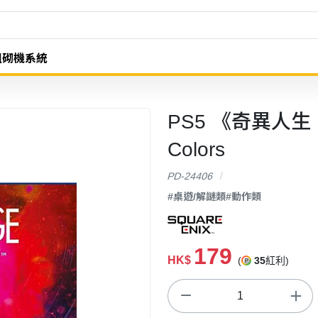
組砌機系統
PS5 《奇異人生：本色
Colors
PD-24406
#桌遊/解謎類
#動作類
179
HK$
(
35
紅利)