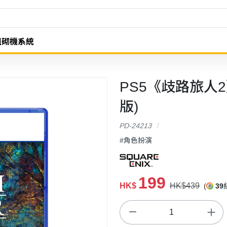
組砌機系統
PS5《歧路旅人2》
版)
PD-24213
#角色扮演
199
HK$
HK$439
(
39