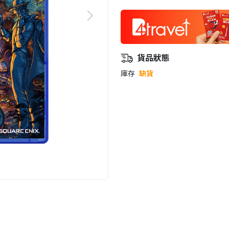
貨品狀態
庫存
缺貨