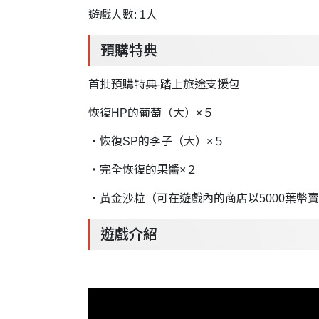
遊戲人數: 1人
預購特典
首批預購特典-踏上旅途支援包
恢復HP的葡萄（大）×５
・恢復SP的李子（大）×５
・完全恢復的果醬×２
・黃金沙粒（可在遊戲內的商店以5000葉幣
遊戲介紹