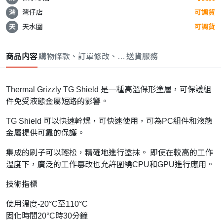
灣
灣仔店
可調貨
天
天水圍
可調貨
商品内容
購物條款、訂單修改、取消與退款政策
送貨服務
Thermal Grizzly TG Shield 是一種高溫保形塗層，可保護組
件免受液態金屬短路的影響。
TG Shield 可以快速幹燥，可快速使用，可為PC組件和液態
金屬提供可靠的保護。
集成的刷子可以輕松，精確地進行塗抹。 即使在較高的工作
溫度下，廣泛的工作篡改也允許圍繞CPU和GPU進行應用。
技術指標
使用溫度-20°C至110°C
固化時間20°C時30分鐘