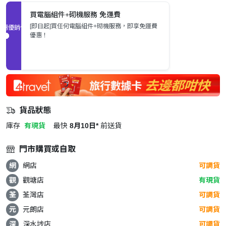
買電腦組件+砌機服務 免運費
[即日起]買任何電腦組件+砌機服務，即享免運費
促銷優惠
優惠！
貨品狀態
庫存
有現貨
最快
8月10日*
前送貨
門市購買或自取
網
網店
可調貨
觀
觀塘店
有現貨
荃
荃灣店
可調貨
元
元朗店
可調貨
深
深水埗店
可調貨