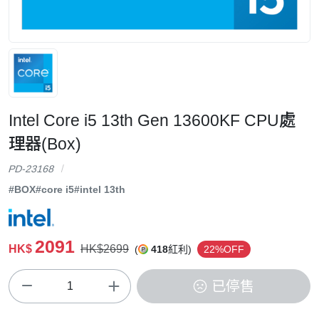
Intel Core i5 13th Gen 13600KF CPU處
理器(Box)
PD-23168
#BOX
#core i5
#intel 13th
2091
HK$
HK$2699
(
418
紅利)
22%OFF
已停售