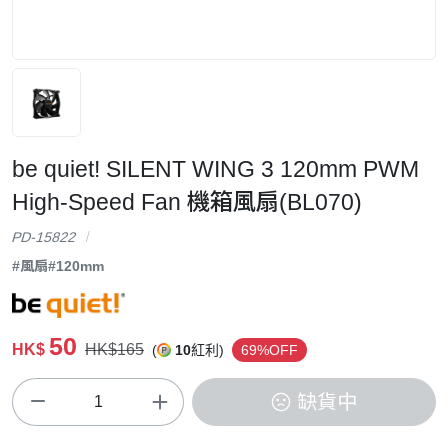
be quiet! SILENT WING 3 120mm PWM
High-Speed Fan 機箱風扇(BL070)
PD-15822
#風扇
#120mm
50
HK$
HK$165
(
10
紅利)
69%OFF
缺貨中