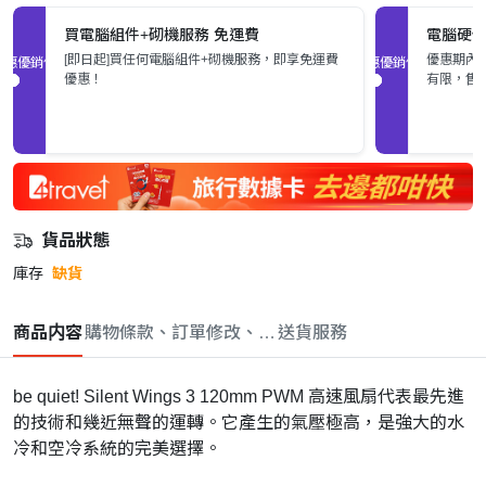
買電腦組件+砌機服務 免運費
電腦硬件
[即日起]買任何電腦組件+砌機服務，即享免運費
優惠期內
促銷優惠
促銷優惠
優惠！
有限，售
貨品狀態
庫存
缺貨
商品内容
購物條款、訂單修改、取消與退款政策
送貨服務
be quiet! Silent Wings 3 120mm PWM 高速風扇代表最先進
的技術和幾近無聲的運轉。它產生的氣壓極高，是強大的水
冷和空冷系統的完美選擇。