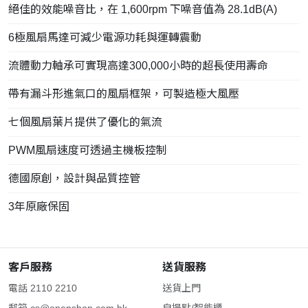
絕佳的效能噪音比，在 1,600rpm 下噪音值為 28.1dB(A)
6極風扇馬達可減少電源功耗與運轉震動
流體動力軸承可實現高達300,000小時的超長使用壽命
帶有漏斗形進氣口的風扇框架，可製造極大風壓
七個風扇葉片提供了優化的氣流
PWM風扇速度可透過主機板控制
德國原創，設計與品質控管
3年原廠保固
客戶服務
送貨服務
電話 2110 2210
送貨上門
郵箱
cs@openshop.com.hk
自提點/智能櫃