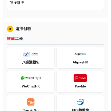
享受完整的內容收藏，以及全新的戰役「最後一位可汗」。
電子郵件
體驗前所未有的歷史
超過 200 小時的遊戲，1,000 年的人類歷史。
選擇付款
3
爭奪世界統治權
網上暢玩，在你的任務中挑戰 35 個不同文明國家的其他玩家，追求
推薦
其他
不同年代的榮耀。
八達通銀包
AlipayHK
WeChatHK
PayMe
相關網站
遊戲官網
Tap & Go
FPS轉數快