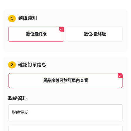
遊戲簡介
選擇類別
1
Age of Empires II: Definitive Edition 歡慶有史以來最熱門戰略遊戲之
一的 20 週年紀念日，其中包含出色的 4K Ultra HD 圖像、全新和全
數位最終版
數位-最終版
面重新錄製的配樂，以及具有 3 個全新戰役和 4 個全新文明國家的全
新擴充套件「最後一位可汗」。
以前所未有的方式探索所有原始的戰役，以及暢銷的擴充套件，其中
橫跨超過 200 個小時的遊戲和 1,000 年的人類歷史。網上暢玩，在
確認訂單信息
2
你的任務中挑戰 35 個不同文明國家的其他玩家，追求不同年代的世
界統治權。
貨品序號可於訂單內查看
透過這個重新製作成有史以來最受喜愛的策略遊戲之一，選擇你的偉
大之路。
聯絡資料
全面重新錄製
出色的 4K Ultra HD 圖像和全面重新錄製的音效。
聯絡電話
最後一位可汗