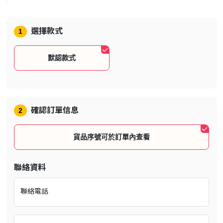
《多啦A夢 牧場物語》中文版 Steam 激活序號 *1
選擇款式
1
遊戲簡介
默認款式
特典: 大雄的房間 / 大雄房間組合 獲取方
法
確認訂單信息
2
貨品序號可於訂單內查看
聯絡資料
聯絡電話
官方遊戲介紹片