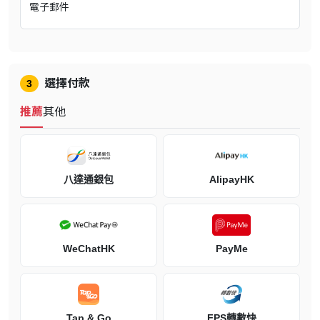
電子郵件
選擇付款
3
推薦
其他
《哆啦A夢 牧場物語》由BANDAI NAMCO Entertainment Inc.、
八達通銀包
AlipayHK
Brownies inc.與Marvelous Inc.共同開發，遊戲除了收錄以「親情」
為中心的主線劇情之外，另有比主線分量多達五倍的豐富支線任務，
玩家將可充分體驗牧場生活的樂趣。《哆啦A夢 牧場物語》中雖然並
無《牧場物語》過去系列作中的戀愛、結婚要素，但仍可藉由故事發
WeChatHK
PayMe
展和角色培養好感度，加深與人們的交流與羈絆，那大雄和靜香仍然
只是好朋友跟同學關係，好可惜呀。
Tap & Go
FPS轉數快