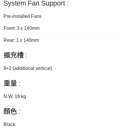
System Fan Support :
Pre-installed Fans
Front: 3 x 140mm
Rear: 1 x 140mm
擴充槽 :
8+2 (additional vertical)
重量 :
N.W. 18 kg
顏色 :
Black