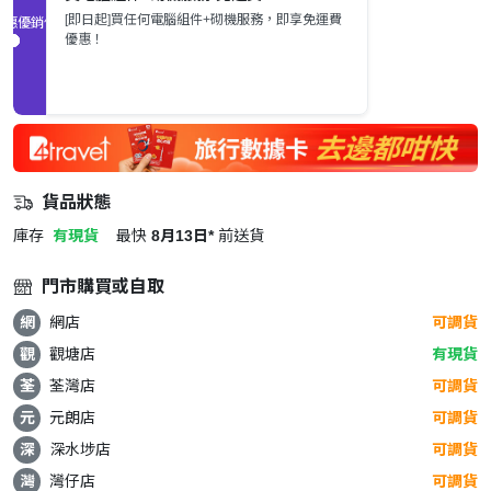
[即日起]買任何電腦組件+砌機服務，即享免運費
促銷優惠
優惠！
貨品狀態
庫存
有現貨
最快
8月13日*
前送貨
門市購買或自取
網
網店
可調貨
觀
觀塘店
有現貨
荃
荃灣店
可調貨
元
元朗店
可調貨
深
深水埗店
可調貨
灣
灣仔店
可調貨