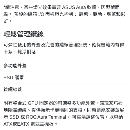
*請注意，某些燈光效果需要 ASUS Aura 軟體，因型號而
異。 預設的機箱 I/O 面板燈光控制： 靜態、脈動、頻繁和彩
虹。
輕鬆管理纜線
可彈性使用的外蓋及完善的纜線管理系統，確保機箱內有條
不絮、乾淨俐落。
多功能外蓋
PSU 護罩
後纜線蓋
附有整合式 GPU 固定器的可調整多功能外蓋，讓玩家巧妙
地隱藏纜線、提供顯示卡更穩固的支撐，同時還能安裝並展
示 SSD 或 ROG Aura Terminal。 可靈活調整位置，以容納
ATX或EATX 電競主機板。