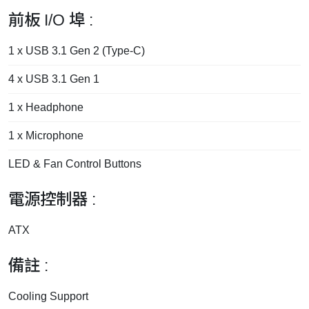
前板 I/O 埠 :
1 x USB 3.1 Gen 2 (Type-C)
4 x USB 3.1 Gen 1
1 x Headphone
1 x Microphone
LED & Fan Control Buttons
電源控制器 :
ATX
備註 :
Cooling Support