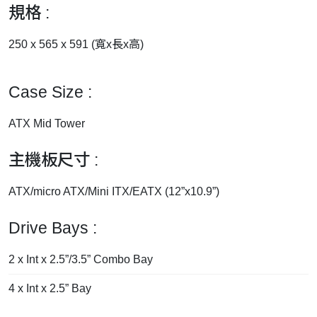
規格 :
250 x 565 x 591 (寬x長x高)
Case Size :
ATX Mid Tower
主機板尺寸 :
ATX/micro ATX/Mini ITX/EATX (12”x10.9”)
Drive Bays :
2 x Int x 2.5”/3.5” Combo Bay
4 x Int x 2.5” Bay