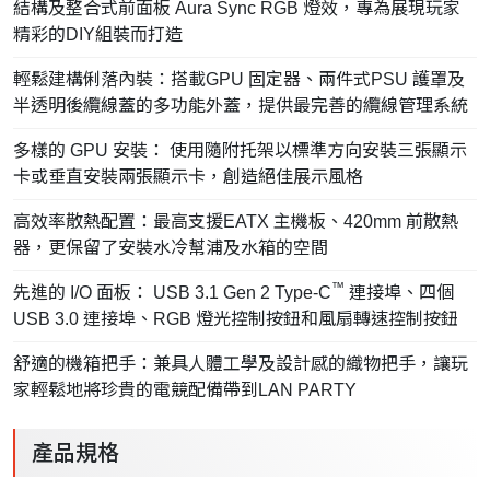
結構及整合式前面板 Aura Sync RGB 燈效，專為展現玩家
精彩的DIY組裝而打造
輕鬆建構俐落內裝：搭載GPU 固定器、兩件式PSU 護罩及
半透明後纜線蓋的多功能外蓋，提供最完善的纜線管理系統
多樣的 GPU 安裝： 使用隨附托架以標準方向安裝三張顯示
卡或垂直安裝兩張顯示卡，創造絕佳展示風格
高效率散熱配置：最高支援EATX 主機板、420mm 前散熱
器，更保留了安裝水冷幫浦及水箱的空間
™
先進的 I/O 面板： USB 3.1 Gen 2 Type-C
連接埠、四個
USB 3.0 連接埠、RGB 燈光控制按鈕和風扇轉速控制按鈕
舒適的機箱把手：兼具人體工學及設計感的織物把手，讓玩
家輕鬆地將珍貴的電競配備帶到LAN PARTY
產品規格