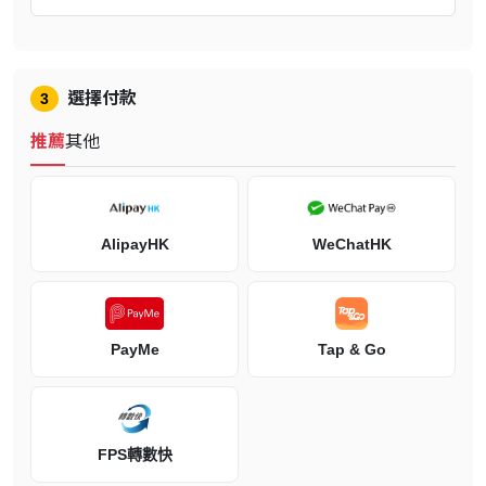
選擇付款
3
推薦
其他
保用/保養條款
"Steam Deck產品不設7天內有壊包換或退款，如需使用保養服務,請
按保養說明與steam客服聯絡
AlipayHK
WeChatHK
https://help.steampowered.com/zh-tw/faqs/view/4E41-6123-79EF-
25BA
保養說明
PayMe
Tap & Go
1.先進入Steam官網 https://help.steampowered.com/zh-
tw/wizard/HelpWithSteamHardware
2.登入 Steam Account
FPS轉數快
3.點擊 ""客服中心""