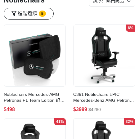
Noblechairs
排序:
進階選項
5
6%
Noblechairs Mercedes-AMG
C361 Noblechairs EPIC
Petronas F1 Team Edition 記憶
Mercedes-Benz AMG Petronas
海綿腰/頸枕套裝
Formula One Team Edition 電
$498
$3999
$4280
競椅(包安裝服務)
41%
32%