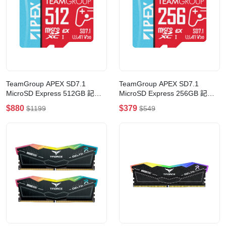
TeamGroup APEX SD7.1
TeamGroup APEX SD7.1
MicroSD Express 512GB 記憶
MicroSD Express 256GB 記憶
卡(適用於Nintendo Switch 2)
卡(適用於Nintendo Switch 2)
$880
$379
$1199
$549
(512GB)
(256GB)