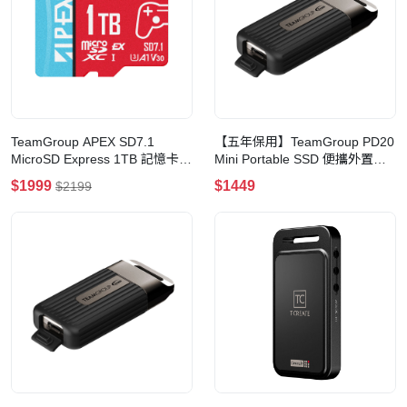
TeamGroup APEX SD7.1
【五年保用】TeamGroup PD20
MicroSD Express 1TB 記憶卡
Mini Portable SSD 便攜外置
(適用於Nintendo Switch 2)
SSD硬盤(2TB)
$1999
$1449
$2199
(1TB)