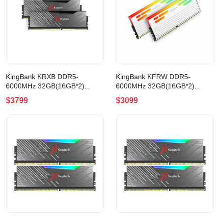
KingBank KRXB DDR5-
KingBank KFRW DDR5-
6000MHz 32GB(16GB*2)
6000MHz 32GB(16GB*2)
UDIMM CL36 XMP 記憶體
UDIMM RGB A CL28 XMP
$3799
$3099
(K5.01.FP05ED9406)
WHITE 記憶體
(K5.01.FLA5ED9501)