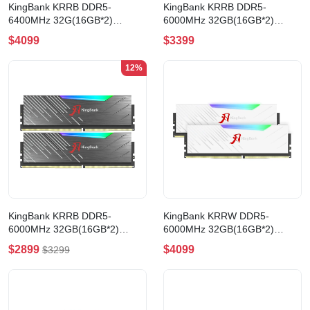
KingBank KRRB DDR5-
KingBank KRRB DDR5-
6400MHz 32G(16GB*2)
6000MHz 32GB(16GB*2)
UDIMM RGB M CL32 XMP
UDIMM RGB M CL30 XMP
$4099
$3399
BLACK 記憶體
BLACK 記憶體
(K5.01.FLM5FD9401)
(K5.01.FLM5ED9402)
12%
KingBank KRRB DDR5-
KingBank KRRW DDR5-
6000MHz 32GB(16GB*2)
6000MHz 32GB(16GB*2)
UDIMM RGB CL36 XMP
UDIMM RGB M CL30 XMP
$2899
$4099
$3299
BLACK 記憶體
WHITE 記憶體
(K5.01.FL05ED9401)
(K5.01.FLM5ED9304)