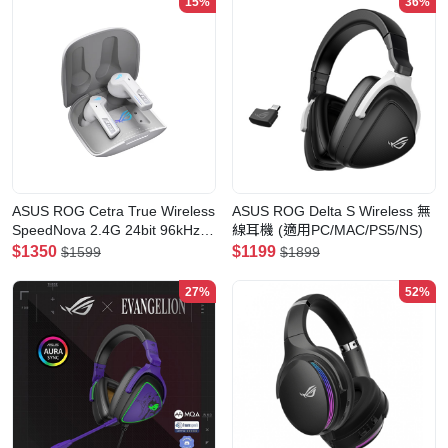
15%
36%
ASUS ROG Cetra True Wireless
ASUS ROG Delta S Wireless 無
SpeedNova 2.4G 24bit 96kHz
線耳機 (適用PC/MAC/PS5/NS)
ANC 電競真無線耳機(白色)
$1350
$1199
$1599
$1899
27%
52%