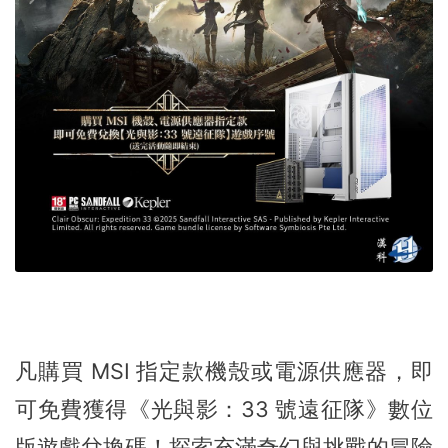
凡購買 MSI 指定款機殼或電源供應器，即
可免費獲得《光與影：33 號遠征隊》數位
版遊戲兌換碼！探索充滿奇幻與挑戰的冒險