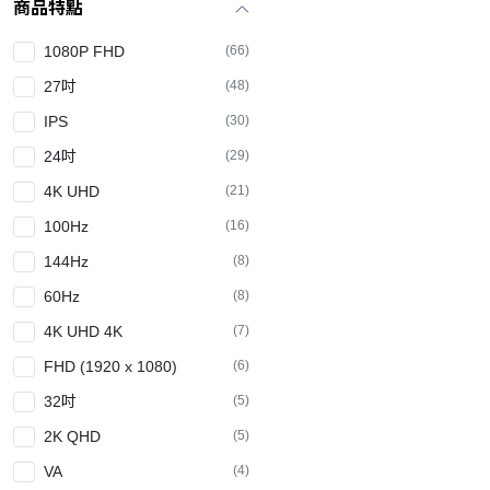
商品特點
1080P FHD
(66)
27吋
(48)
IPS
(30)
24吋
(29)
4K UHD
(21)
100Hz
(16)
144Hz
(8)
60Hz
(8)
4K UHD 4K
(7)
FHD (1920 x 1080)
(6)
32吋
(5)
2K QHD
(5)
VA
(4)