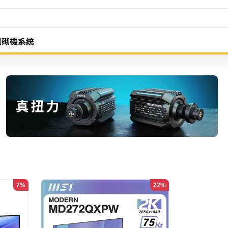
組砌機系統
7%
22%