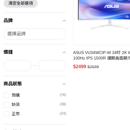
清空全部選項
品牌
價錢
ASUS VU34WCIP-W 34吋 2K
100Hz IPS 1500R 護眼曲面
$2499
$2699
商品狀態
預購
(76)
缺貨
(38)
正常
(24)