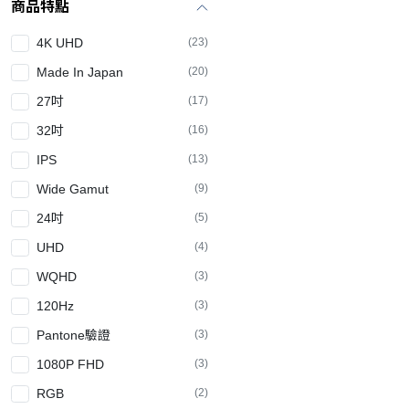
商品特點
4K UHD
(23)
Made In Japan
(20)
27吋
(17)
32吋
(16)
IPS
(13)
Wide Gamut
(9)
24吋
(5)
UHD
(4)
WQHD
(3)
120Hz
(3)
Pantone驗證
(3)
1080P FHD
(3)
RGB
(2)