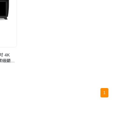
1吋 4K
 專業級顯示
1