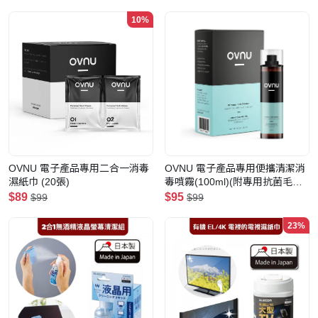
10%
OVNU 電子產品專用二合一消毒
OVNU 電子產品專用便攜清潔消
濕紙巾 (20張)
毒噴霧(100ml)(附專用抗菌毛巾)
(佛手柑精油配方)
$89
$95
$99
$99
23%