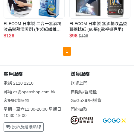
ELECOM 日本製 二合一無酒精
ELECOM 日本製 無酒精液晶螢
液晶螢幕清潔劑 (附超細纖維布)
幕擦拭紙 (60張)(電視機專用)
(手機/電腦/平板螢幕適用)
$128
$98
$128
1
客戶服務
送貨服務
電話 2110 2210
送貨上門
郵箱
cs@openshop.com.hk
自提點/智能櫃
客服服務時間:
GoGoX即日送貨
星期一至六11:30-20:00 星期日
門市自取
10:30-19:00
投訴及建議熱線