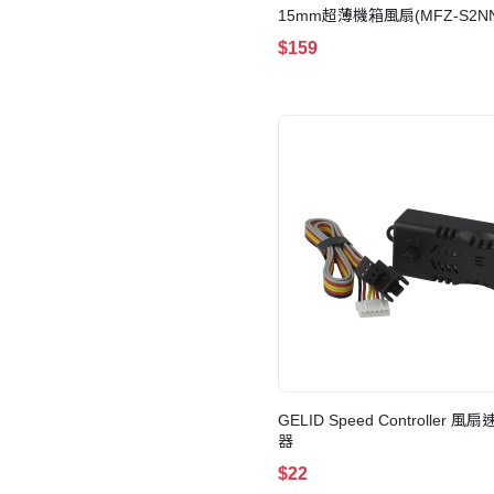
15mm超薄機箱風扇(MFZ-S2NN
25NPK-R1)
$159
GELID Speed Controller 
器
$22