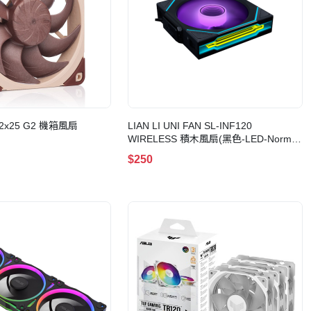
A12x25 G2 機箱風扇
LIAN LI UNI FAN SL-INF120
WIRELESS 積木風扇(黑色-LED-Normal
Blade-1 Pack)
$250