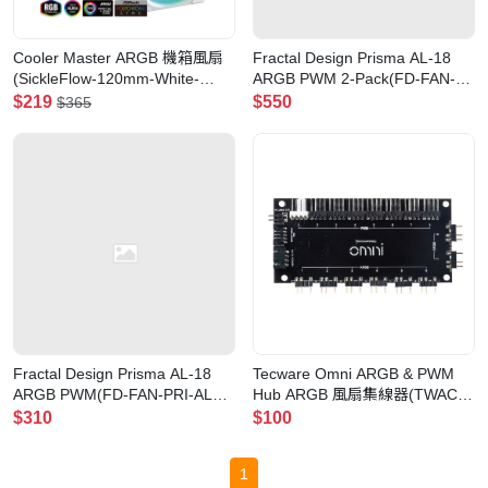
Cooler Master ARGB 機箱風扇
Fractal Design Prisma AL-18
(SickleFlow-120mm-White-
ARGB PWM 2-Pack(FD-FAN-
3IN1)
PRI-AL18-PWM-2P)
$219
$550
$365
Fractal Design Prisma AL-18
Tecware Omni ARGB & PWM
ARGB PWM(FD-FAN-PRI-AL18-
Hub ARGB 風扇集線器(TWAC-
PWM)
OMHUB)
$310
$100
1