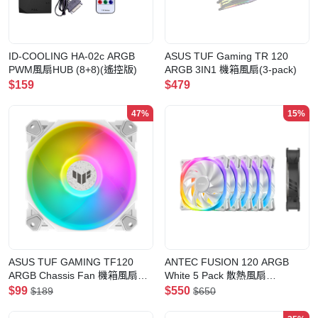
ID-COOLING HA-02c ARGB
ASUS TUF Gaming TR 120
PWM風扇HUB (8+8)(遙控版)
ARGB 3IN1 機箱風扇(3-pack)
$159
$479
47%
15%
ASUS TUF GAMING TF120
ANTEC FUSION 120 ARGB
ARGB Chassis Fan 機箱風扇
White 5 Pack 散熱風扇
White(Singel Pack-散裝)
(FUSION-120-ARGB-W_5PK)
$99
$550
$189
$650