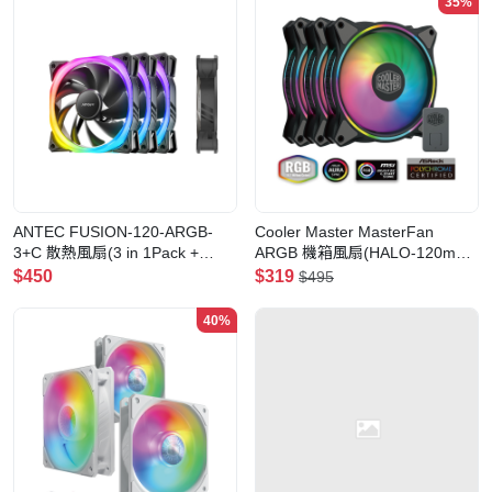
35%
ANTEC FUSION-120-ARGB-
Cooler Master MasterFan
3+C 散熱風扇(3 in 1Pack +
ARGB 機箱風扇(HALO-120mm-
ARGB Controller)
Black-3IN1)
$450
$319
$495
40%