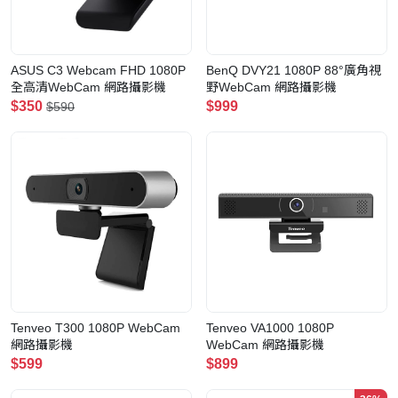
ASUS C3 Webcam FHD 1080P
BenQ DVY21 1080P 88°廣角視
全高清WebCam 網路攝影機
野WebCam 網路攝影機
$350
$999
$590
Tenveo T300 1080P WebCam
Tenveo VA1000 1080P
網路攝影機
WebCam 網路攝影機
$599
$899