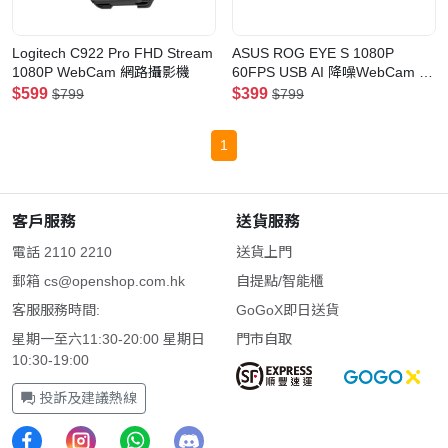
Logitech C922 Pro FHD Stream
ASUS ROG EYE S 1080P
1080P WebCam 網路攝影機
60FPS USB AI 降噪WebCam 網
路攝影機
$599
$399
$799
$799
1
客戶服務
送貨服務
電話 2110 2210
送貨上門
郵箱
cs@openshop.com.hk
自提點/智能櫃
客服服務時間:
GoGoX即日送貨
星期一至六11:30-20:00 星期日
門市自取
10:30-19:00
投訴及建議熱線