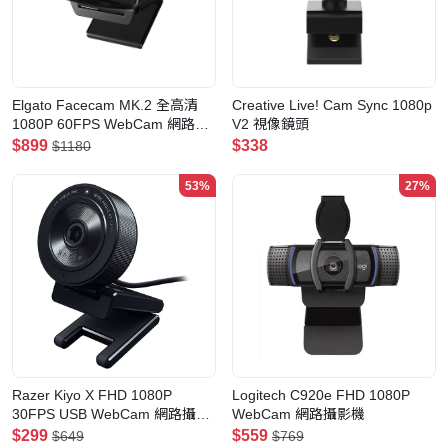
Elgato Facecam MK.2 全高清
Creative Live! Cam Sync 1080p
1080P 60FPS WebCam 網路攝
V2 視像鏡頭
影機
$899
$338
$1180
53%
27%
Razer Kiyo X FHD 1080P
Logitech C920e FHD 1080P
30FPS USB WebCam 網路攝影
WebCam 網路攝影機
機
$299
$559
$649
$769