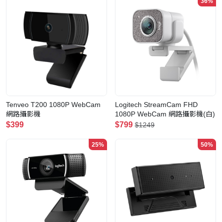
36%
Tenveo T200 1080P WebCam
Logitech StreamCam FHD
網路攝影機
1080P WebCam 網路攝影機(白)
$399
$799
$1249
25%
50%